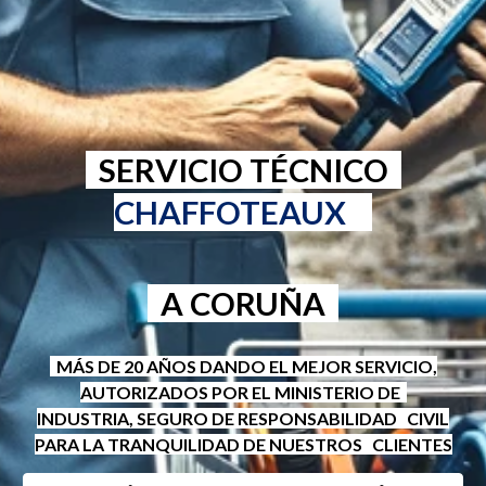
SERVICIO TÉCNICO
CHAFFOTEAUX
A CORUÑA
MÁS DE 20 AÑOS DANDO EL MEJOR SERVICIO,
AUTORIZADOS POR EL MINISTERIO DE
INDUSTRIA, SEGURO DE RESPONSABILIDAD CIVIL
PARA LA TRANQUILIDAD DE NUESTROS CLIENTES