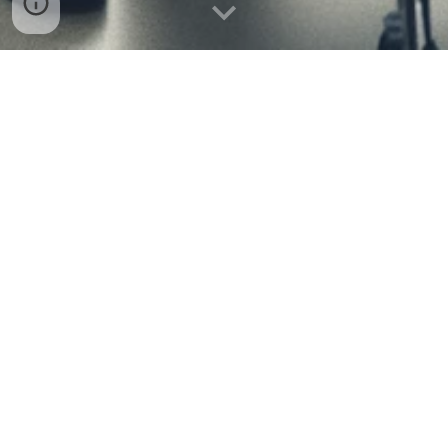
¿Por qué escogernos?
Técnicos profesionales y con experiencia
Repuestos de calidad
Garantía y seriedad
20 años de experiencia
Contamos con técnicos a lo largo del territorio
nacional