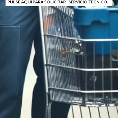
PULSE AQUÍ PARA SOLICITAR "SERVICIO TÉCNICO A DOMICILIO" TEL: 981 12 08 14